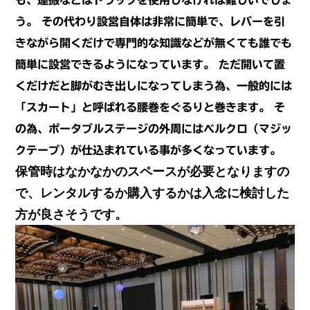
も、運搬などはトラックを使用しなければ難しいでしょ
う。
その代わり設営自体は非常に簡単で、レバーを引
きながら開くだけで専門的な知識
などが無くても誰でも
簡単に設営できるようになっています。
ただ開いて置
くだけだと脚がむき出しになってしまう為、一般的には
「スカート」
と呼ばれる腰巻をぐるりと巻きます。
そ
の為、ポータブルステージの外周にはベルクロ（マジッ
クテープ）が仕込まれている
事が多くなっています。
保管時はなかなかのスペースが必要となりますの
で、レンタルするか購入するかは入念に検討した
方が良さそうです。