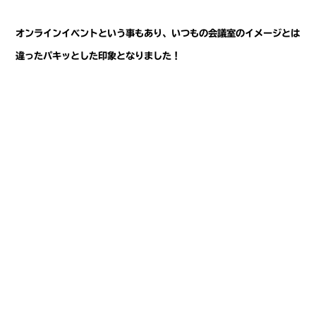
オンラインイベントという事もあり、いつもの会議室のイメージとは
違ったパキッとした印象となりました！
今回は、バックパネルのような用途で使用しましたが、看板タイプや
その他印刷物を貼るなど可能性は無限大です。
ご相談受け付けておりますので、お悩みの方は
お問い合わせフォーム
よりお問合せください！
アルミ複合版
イベント